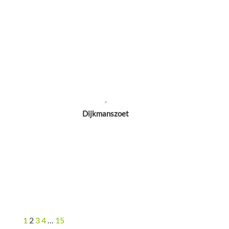
Dijkmanszoet
1
2
3
4
…
15