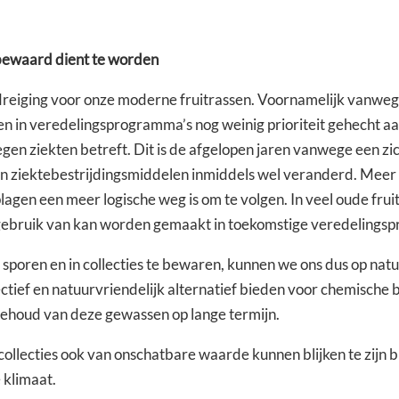
 bewaard dient te worden
dreiging voor onze moderne fruitrassen. Voornamelijk vanweg
en in veredelingsprogramma’s nog weinig prioriteit gehecht a
gen ziekten betreft. Dit is de afgelopen jaren vanwege een 
an ziektebestrijdingsmiddelen inmiddels wel veranderd. Meer 
lagen een meer logische weg is om te volgen. In veel oude fruitr
gebruik van kan worden gemaakt in toekomstige veredelings
sporen en in collecties te bewaren, kunnen we ons dus op natuu
tief en natuurvriendelijk alternatief bieden voor chemische b
 behoud van deze gewassen op lange termijn.
llecties ook van onschatbare waarde kunnen blijken te zijn b
 klimaat.