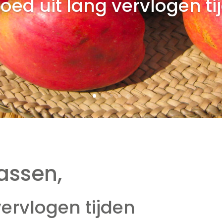
goed uit lang vervlogen ti
assen,
vervlogen tijden