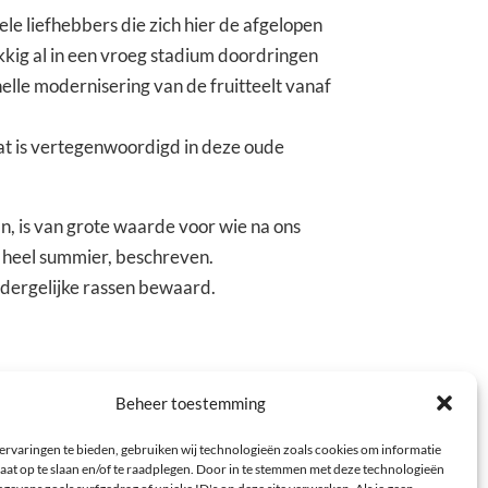
ele liefhebbers die zich hier de afgelopen
kig al in een vroeg stadium doordringen
elle modernisering van de fruitteelt vanaf
dat is vertegenwoordigd in deze oude
n, is van grote waarde voor wie na ons
s heel summier, beschreven.
 dergelijke rassen bewaard.
iscentrum Vrienden van het Oude Fruit, en
Beheer toestemming
wij de interesse in, en kennis van oude,
ervaringen te bieden, gebruiken wij technologieën zoals cookies om informatie
aat op te slaan en/of te raadplegen. Door in te stemmen met deze technologieën