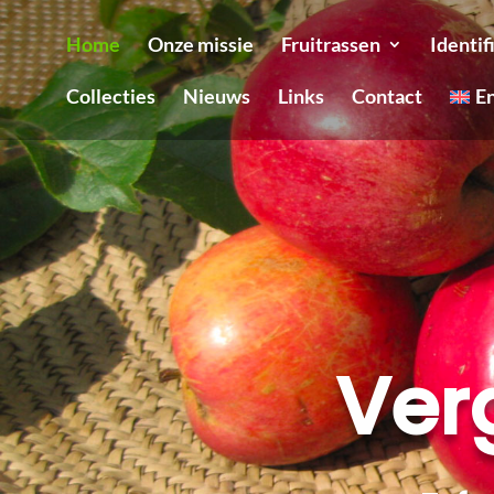
Home
Onze missie
Fruitrassen
Identif
Collecties
Nieuws
Links
Contact
E
Ver