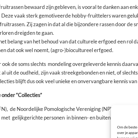
fruitrassen bewaard zijn gebleven, is vooral te danken aan enk
 Deze vaak sterk gemotiveerde hobby-fruittelers waren geluk
itrassen. Zij zagen in dat al die bijzondere rassen door de sn
loren dreigden te gaan.
l het belang van het behoud van dat culturele erfgoed een rol 
men dat ook wel noemt, (agro-)biocultureel erfgoed.
ar ook de soms slechts mondeling overgeleverde kennis daarva
l uit de oudheid, zijn vaak streekgebonden en niet, of slecht
cties blijft dus ook veel unieke en onvervangbare kennis van
e onder “Collecties”
FN), de Noordelijke Pomologische Vereniging (NPV), het Kenn
t gelijkgerichte personen in binnen- en buitenland waarmee 
Om de beste 
over je appar