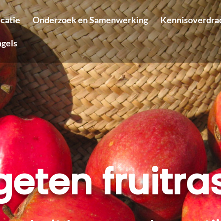
icatie
Onderzoek en Samenwerking
Kennisoverdra
ngels
geten fruitra