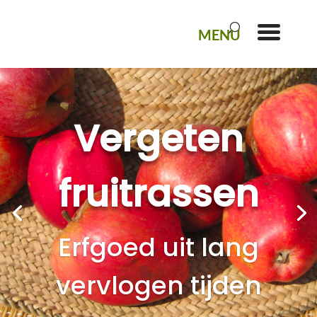
Vergeten
fruitrassen
Erfgoed uit lang
vervlogen tijden