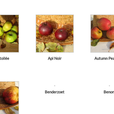
toilée
Api Noir
Autumn Pe
Benderzoet
Benon