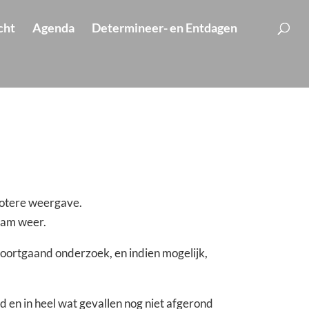
cht
Agenda
Determineer- en Entdagen
grotere weergave.
aam weer.
oortgaand onderzoek, en indien mogelijk,
d en in heel wat gevallen nog niet afgerond