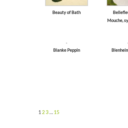
Beauty of Bath
Bellefle
Mouche, sy
Blanke Peppin
Blenhei
1
2
3
…
15