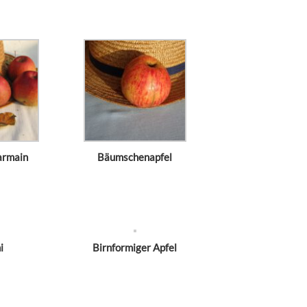
armain
Bäumschenapfel
i
Birnformiger Apfel