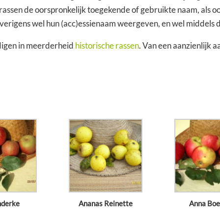
rassen de oorspronkelijk toegekende of gebruikte naam, als 
 overigens wel hun (acc)essienaam weergeven, en wel middels d
igen in meerderheid
historische rassen
. Van een aanzienlijk 
nderke
Ananas Reinette
Anna Boe