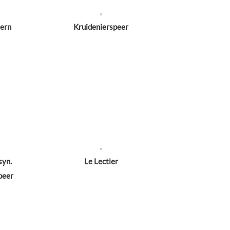
eern
Kruidenierspeer
syn.
Le Lectier
peer