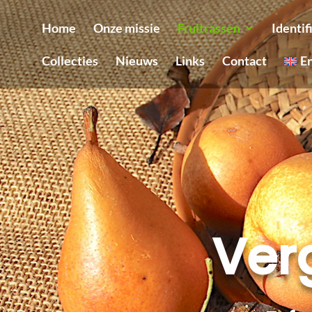
Home
Onze missie
Fruitrassen
Identif
Collecties
Nieuws
Links
Contact
E
Ver