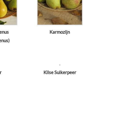
enus
Karmozijn
enus)
r
Kilse Suikerpeer