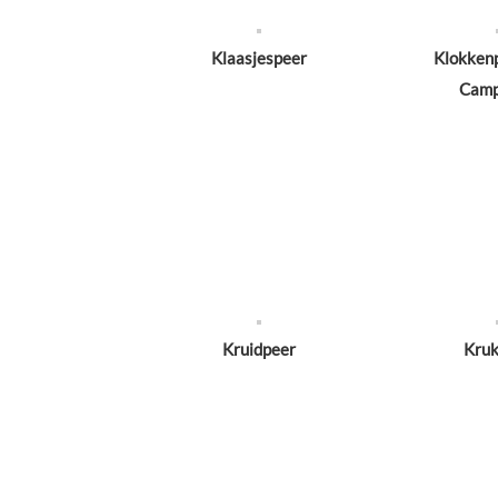
Klaasjespeer
Klokkenp
Camp
Kruidpeer
Kruk