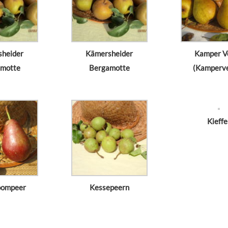
heider
Kämersheider
Kamper V
motte
Bergamotte
(Kamperv
Kieffe
oompeer
Kessepeern