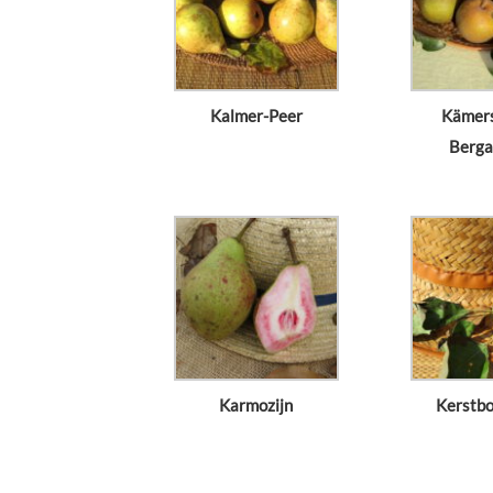
Kalmer-Peer
Kämers
Berga
Karmozijn
Kerstb