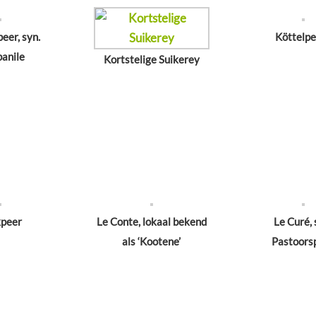
eer, syn.
Köttelp
anile
Kortstelige Suikerey
peer
Le Conte, lokaal bekend
Le Curé, 
als ‘Kootene’
Pastoors