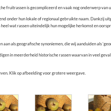
sche fruitrassen is gecompliceerd en vaak nog onderwerp van u
end onder hun lokale of regionaal gebruikte naam. Dankzij uitg
eel wat rassen uiteindelijk hun mogelijke herkomst en oorsp
n aan als geografische synoniemen, die wij aanduiden als ‘geo
en in meerderheid historische rassen waarvan in veel gevall
even. Klik op afbeelding voor grotere weergave.