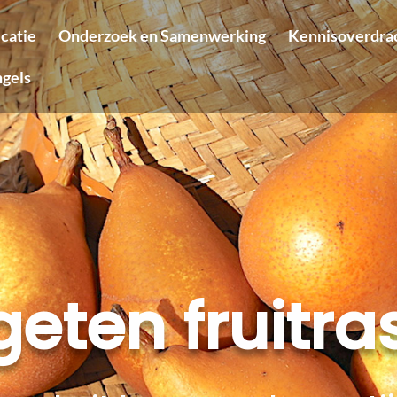
icatie
Onderzoek en Samenwerking
Kennisoverdra
ngels
geten fruitra