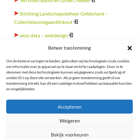
Ten Elsen Boom en Groen, Neede
Stichting Landschapsbeheer Gelderland –
Collectieboomgaardlinkout
wiso data – webdesign
Foto’s:
Beheer toestemming
Om de beste ervaringen te bieden, gebruiken wij technologieën zoals cookies
Hennie Rossel
om informatie over je apparaat op te slaan en/of te raadplegen. Door in te
stemmen met deze technologieën kunnen wij gegevens zoals surfgedrag of
Bannerfoto:
unieke ID's op deze site verwerken. Als je geen toestemming geeft of uw
toestemming intrekt, kan dit een nadelige invloed hebben op bepaalde functies
en mogelijkheden.
Petra Dirscherl / pixelio
Accepteren
Weigeren
Contact
Privacy Policy
Bekijk voorkeuren