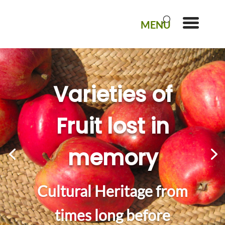
Varieties of
Fruit lost in
memory
Cultural Heritage from
times long before