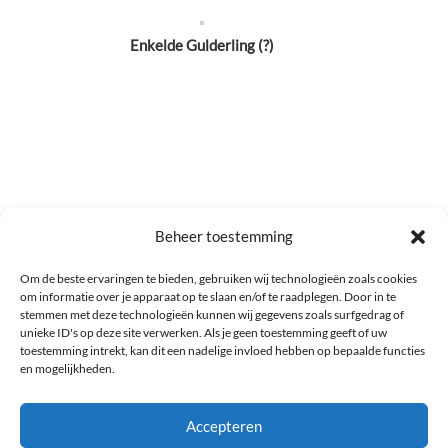
Enkelde Gulderling (?)
Beheer toestemming
Om de beste ervaringen te bieden, gebruiken wij technologieën zoals cookies
om informatie over je apparaat op te slaan en/of te raadplegen. Door in te
stemmen met deze technologieën kunnen wij gegevens zoals surfgedrag of
Enkele Rode Winter Paradijs-appel, syn. Schagerrood
unieke ID's op deze site verwerken. Als je geen toestemming geeft of uw
toestemming intrekt, kan dit een nadelige invloed hebben op bepaalde functies
en mogelijkheden.
Accepteren