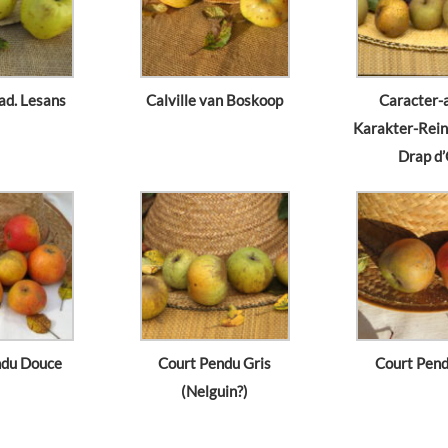
ad. Lesans
Calville van Boskoop
Caracter-a
Karakter-Reine
Drap d
ndu Douce
Court Pendu Gris
Court Pend
(Nelguin?)