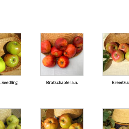
 Seedling
Bratschapfel a.n.
Breeëzu